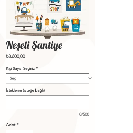
Neşeli Şantiye
Fiyat
₺3.600,00
Kişi Sayısı Seçiniz
*
İsteklerim (isteğe bağlı)
0/500
Adet
*