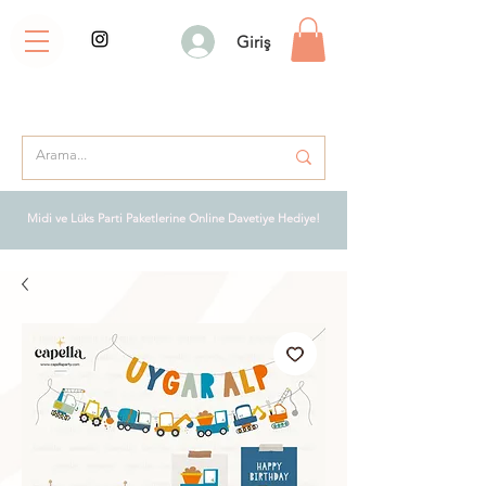
Giriş
Midi ve Lüks Parti Paketlerine Online Davetiye Hediye!