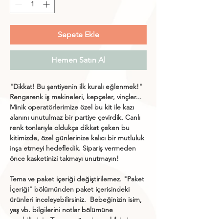
Sepete Ekle
Hemen Satın Al
"Dikkat! Bu şantiyenin ilk kuralı eğlenmek!"
Rengarenk iş makineleri, kepçeler, vinçler...
Minik operatörlerimize özel bu kit ile kazı
alanını unutulmaz bir partiye çevirdik. Canlı
renk tonlarıyla oldukça dikkat çeken bu
kitimizde, özel günlerinize kalıcı bir mutluluk
inşa etmeyi hedefledik. Sipariş vermeden
önce kasketinizi takmayı unutmayın!
Tema ve paket içeriği değiştirilemez. "
Paket
İçeriği
" bölümünden paket içerisindeki
ürünleri inceleyebilirsiniz.
Bebeğinizin isim,
yaş vb. bilgilerini notlar bölümüne