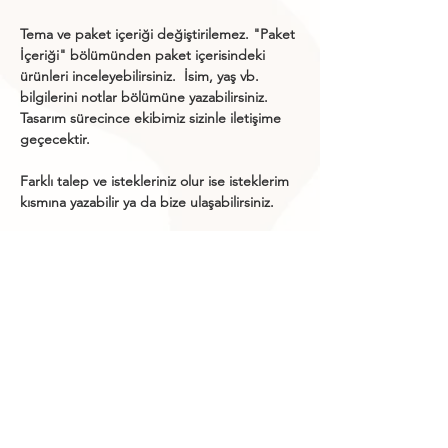
Tema ve paket içeriği değiştirilemez. "
Paket
İçeriği
" bölümünden paket içerisindeki
ürünleri inceleyebilirsiniz.
İsim, yaş vb.
bilgilerini notlar bölümüne yazabilirsiniz.
Tasarım sürecince ekibimiz sizinle iletişime
geçecektir.
Farklı talep ve istekleriniz olur ise isteklerim
kısmına yazabilir ya da bize ulaşabilirsiniz.
Gönderim ve Teslimat
Ürününüz (hafta sonu ve resmi tatiller hariç)
Paket İçeriği
10 iş günü içerisinde güvenli bir şekilde
paketlenerek Yurtiçi Kargo ile teslimat
Bayrak Banner
(Opsiyonel)
adresinize gönderilecektir.
Figür Banner
Kargoya verilen ürünleri Siparişlerim
Püsküllü Pipet Pano
kısmından takip edebilir ya da soru ve
Pasta Süsü
görüşleriniz için bizimle iletişime