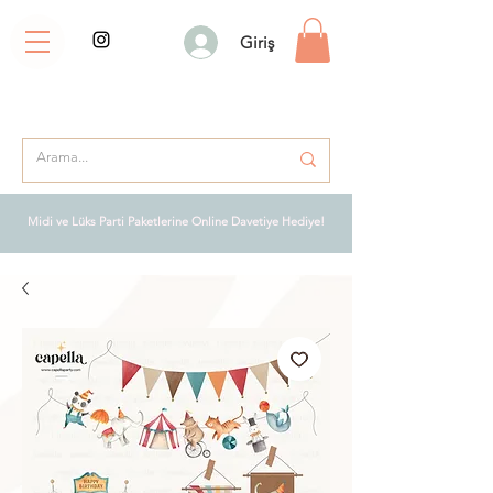
Giriş
Midi ve Lüks Parti Paketlerine Online Davetiye Hediye!