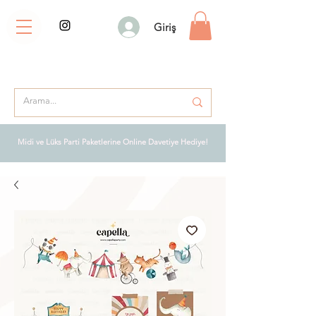
Giriş
Midi ve Lüks Parti Paketlerine Online Davetiye Hediye!