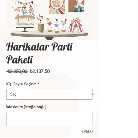
Harikalar Parti
Paketi
Normal
İndirimli
 ₺2.250,00 
₺2.137,50
Fiyat
Fiyat
Kişi Sayısı Seçiniz
*
İsteklerim (isteğe bağlı)
0/500