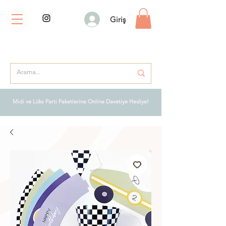
Giriş
Midi ve Lüks Parti Paketlerine Online Davetiye Hediye!