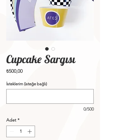
Cupcake Sargısı
Fiyat
₺500,00
İsteklerim (isteğe bağlı)
0/500
Adet
*