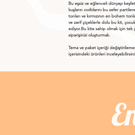
Bu eşsiz ve eğlenceli dünyayı keşf
kuşların cıvıltılarını bu sefer partil
tonları ve kırmızının en bohem tonlar
ve zarif çiçeklerle dolu bu kit, çocu
ediyor.Bu kite sahip olmak için tek
siparişinizi oluşturmak.
Tema ve paket içeriği değiştirileme
içerisindeki ürünleri inceleyebilirsin
E