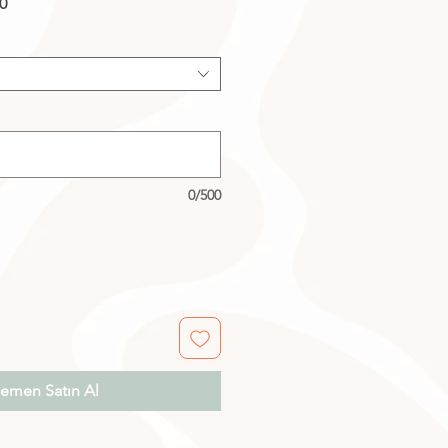
İndirimli
0
Fiyat
0/500
emen Satın Al