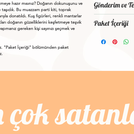
etmeye hazır mısınız? Doğanın dokunuşunu ve
Gönderim ve Te
ere taşıdık. Bu muazzam parti kiti, toprak
ıyla donatıldı. Kuş figürleri, renkli mantarlar
Ürününüz (hafta sonu v
Paket İçeriği
kları doğanın güzelliklerini keşfetmeye teşvik
içerisinde güvenli bi
 yapmanız gereken kişi sayınızı şeçmek ve
ile teslimat adresiniz
Figür Banner
Kargoya verilen ürünl
z. "
Paket İçeriği
" bölümünden paket
Duvar Afişi 2 Ade
edebilir ya da soru ve
iz.
Pasta Süsü
geçebilirsiniz.
Popcorn Kutusu
Pipet
Cupcake Süsü
(Popcorn kutusu, pip
sayısında gönderilecek
n çok satanl