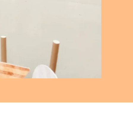
"Show
Time"
Balon
Seti