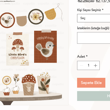
Normal
 ₺2.250,00 
₺2.137,5
Fiyat
Kişi Sayısı Seçiniz
*
Seç
İsteklerim (isteğe bağlı)
Adet
*
Sepete Ekle
H