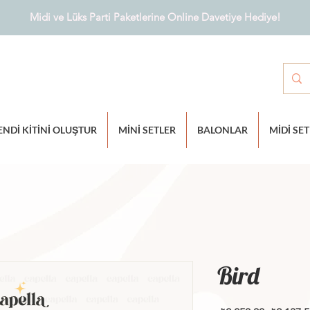
Midi ve Lüks Parti Paketlerine Online Davetiye Hediye!
ENDİ KİTİNİ OLUŞTUR
MİNİ SETLER
BALONLAR
MİDİ SE
Bird